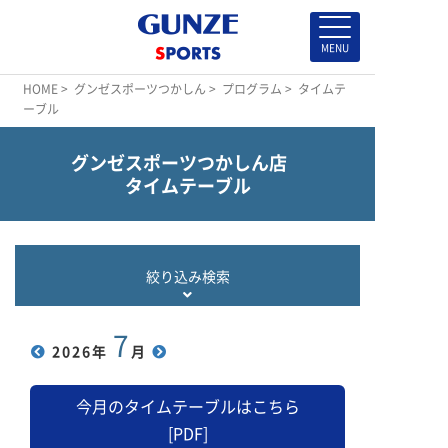
HOME
>
グンゼスポーツつかしん
>
プログラム
> タイムテ
ーブル
グンゼスポーツつかしん店
タイムテーブル
絞り込み検索
7
2026
年
月
今月のタイムテーブルはこちら
[PDF]