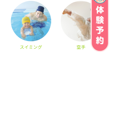
スイミング
空手
ダンス