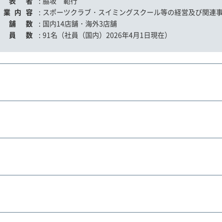
代表者
:
脇坂 範行
事業内容
:
スポーツクラブ・スイミングスクール等の経営及び関連
店舗数
:
国内14店舗・海外3店舗
社員数
:
91名（社員（国内）2026年4月1日現在）