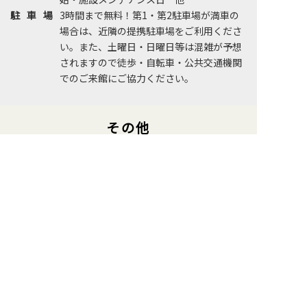
駐車場
3時間まで無料！第1・第2駐車場が満車の
場合は、近隣の提携駐車場をご利用くださ
い。また、土曜日・日曜日等は混雑が予想
されますので徒歩・自転車・公共交通機関
でのご来館にご協力ください。
その他
グンゼスポーツ南草津レイクブルーに関連するその他の情報
体験利用案内
入会案内
はこちら