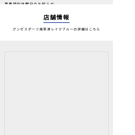
夏季特別休館日のお知らせ
2026.8.1
店舗情報
酷暑を乗り切る！夏バテ対策をはじめよう
グンゼスポーツ南草津レイクブルーの詳細はこちら
2026.8.1
【ジムプログラム】新しく生まれ変わった～～～！
2026.8.1
見学・体験受付中
2026.7.1
7月1日よりリニューアルオープンしました