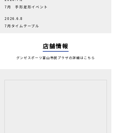
7月 手形足形イベント
2026.6.8
7月タイムテーブル
2026.5.31
店舗情報
6月ﾏｼﾝﾋﾟﾗﾃｨｽ体験会
2026.5.30
グンゼスポーツ富山市民プラザの詳細はこちら
6月 手形足形イベント
2026.5.16
6月あきじかんプログラム
2026.5.9
親子スイミング体験会