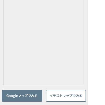
人を千倍明るくする 岡本千明の365日続ける運動講座
~Vo131~
2026.8.2
クワカブ《スクールイベント》
Googleマップでみる
イラストマップでみる