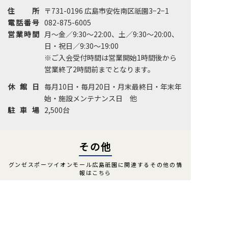
住所
〒731-0196 広島市安佐南区祇園3−2−1
電話番号
082-875-6005
営業時間
月～金／9:30～22:00、土／9:30～20:00、
日・祝日／9:30～19:00
※ご入会受付時間は営業開始1時間後から
営業終了2時間前までとなります。
休館日
毎月10日・毎月20日・月末最終日・年末年
始・施設メンテナンス日 他
駐車場
2,500台
その他
グンゼスポーツイオンモール広島祇園に関連するその他の情
報はこちら
体験利用案内
入会案内