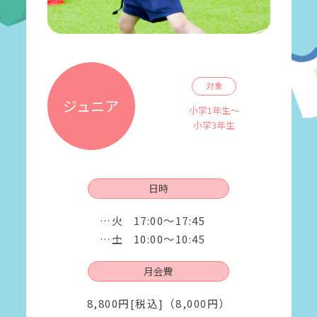
対象
ジュニア
小学1年生～
小学3年生
日時
火
17:00～17:45
土
10:00～10:45
月会費
8,800円[税込]（8,000円）