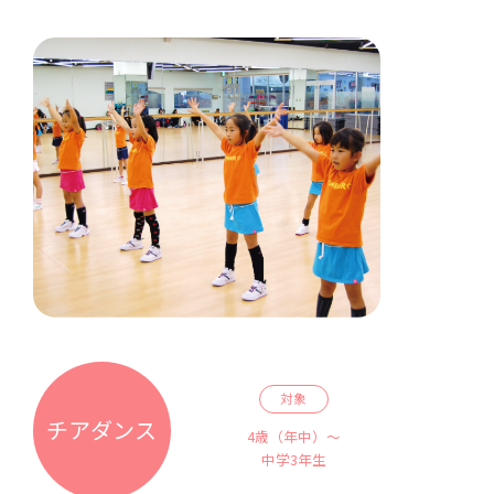
対象
チアダンス
4歳（年中）～
中学3年生