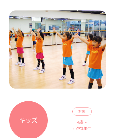
対象
キッズ
4歳～
小学3年生