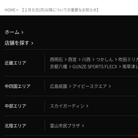
HOME
> 【２月８日(月)以降についての重要なお知らせ】
ホーム
店舗を探す
西明石
西宮
川西
つかしん
吹田ミリ
近畿エリア
京都八幡
GUNZE SPORTS FLECX
南草津
中四国エリア
広島祇園
アイビースクエア
中部エリア
スカイガーディン
北陸エリア
富山市民プラザ