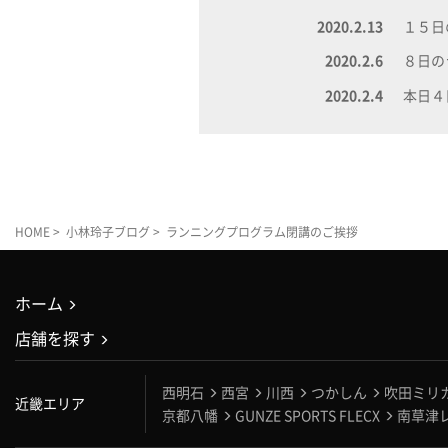
2020.2.13
１５日
2020.2.6
８日の
2020.2.4
本日４
HOME
>
小林玲子ブログ
> ランニングプログラム閉講のご挨拶
ホーム
店舗を探す
西明石
西宮
川西
つかしん
吹田ミリ
近畿エリア
京都八幡
GUNZE SPORTS FLECX
南草津