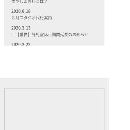
燃やしま専科とは？
2020.8.18
８月スタジオ代行案内
2020.3.13
□【重要】託児室休止期間延長のお知らせ
2020.2.22
〇託児ブログ へ～んしんっ！～2歳からお預
かりOKです～