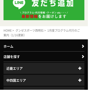
HOME
>
グンゼスポーツ西明石
> 1月度プログラム代行のご
案内（1/16更新）
ホーム
店舗を探す
近畿エリア
中四国エリア
中部エリア
体験利用案内
入会案内
北陸エリア