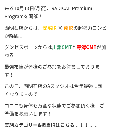
来る10月13日(月祝)、RADICAL Premium
Programを開催！
西明石店からは、
安宅IR
×
南IR
の超強力コンビ
が降臨！
グンゼスポーツからは
川添CMT
と
寺澤CMT
が加
わる
最強布陣が皆様のご参加をお待ちしておりま
す！
この日、西明石店のAスタジオは今年最強に熱
くなりますので
ココロも身体も万全な状態でご参加頂く様、ご
準備をお願いします！
実施カテゴリー&担当IRはこちら↓↓↓↓↓