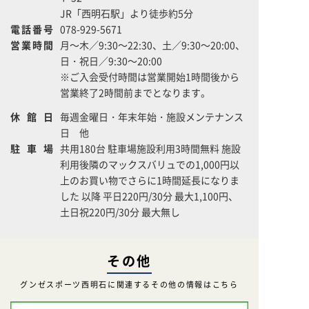
JR「西明石駅」より徒歩約5分
電話番号
078-929-5671
営業時間
月～木／9:30～22:30、土／9:30～20:00、
日・祝日／9:30～20:00
※ご入会受付時間は営業開始1時間後から
営業終了2時間前までとなります。
休館日
毎週金曜日・年末年始・施設メンテナンス
日 他
駐車場
共用180台 駐車場施設利用3時間無料 施設
利用後隣のマックスバリュでの1,000円以
上のお買い物でさらに1時間延長になりま
した 以降 平日220円/30分 最大1,100円、
土日祝220円/30分 最大無し
その他
グンゼスポーツ西明石に関連するその他の情報はこちら