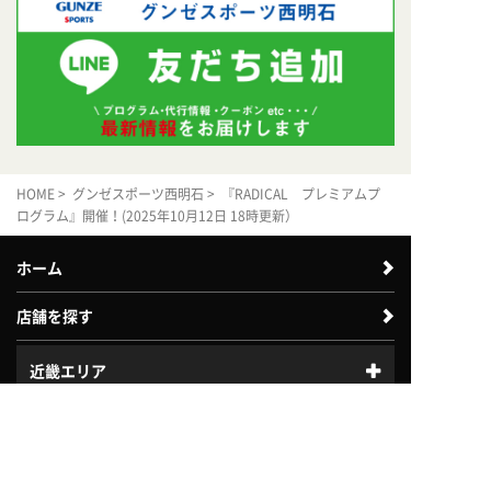
HOME
>
グンゼスポーツ西明石
> 『RADICAL プレミアムプ
ログラム』開催！(2025年10月12日 18時更新）
ホーム
店舗を探す
近畿エリア
体験利用案内
入会案内
中四国エリア
中部エリア