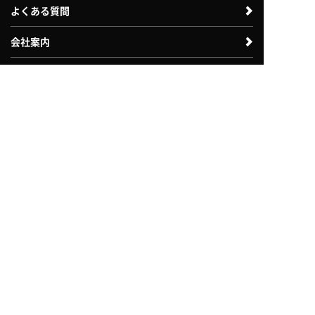
よくある質問
会社案内
法人のお客様向け
体験利用案内
入会案内
自治体・教育機関向け
採用情報
お問い合わせ
各種諸届申請