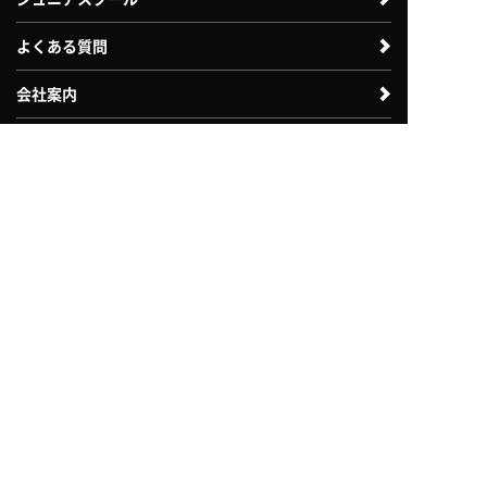
よくある質問
会社案内
法人のお客様向け
体験利用案内
入会案内
自治体・教育機関向け
採用情報
お問い合わせ
各種諸届申請