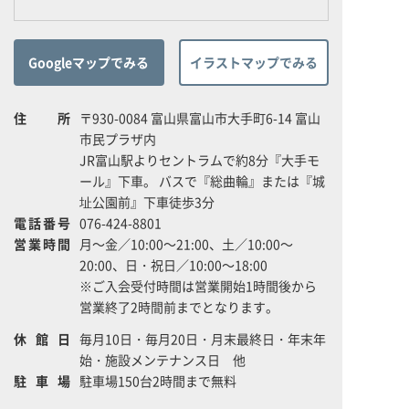
Googleマップでみる
イラストマップでみる
住所
〒930-0084 富山県富山市大手町6-14 富山
市民プラザ内
JR富山駅よりセントラムで約8分『大手モ
ール』下車。 バスで『総曲輪』または『城
址公園前』下車徒歩3分
電話番号
076-424-8801
営業時間
月～金／10:00～21:00、土／10:00～
20:00、日・祝日／10:00～18:00
※ご入会受付時間は営業開始1時間後から
営業終了2時間前までとなります。
休館日
毎月10日・毎月20日・月末最終日・年末年
始・施設メンテナンス日 他
駐車場
駐車場150台2時間まで無料