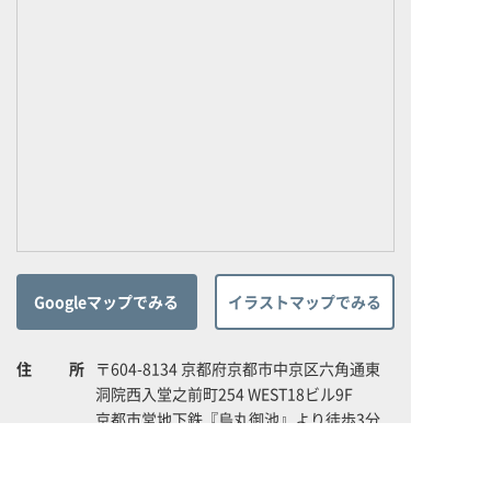
Googleマップでみる
イラストマップでみる
住所
〒604-8134 京都府京都市中京区六角通東
洞院西入堂之前町254 WEST18ビル9F
京都市営地下鉄『烏丸御池』より徒歩3分
阪急『烏丸』より徒歩5分
体験利用案内
入会案内
電話番号
075-222-0002