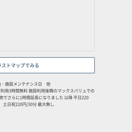
ラストマップでみる
始・施設メンテナンス日 他
施設利用3時間無料 施設利用後隣のマックスバリュでの
い物でさらに1時間延長になりました 以降 平日220
円、 土日祝220円/30分 最大無し