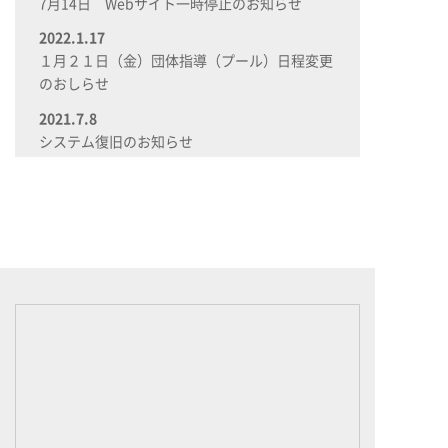
7月14日 Webサイト一時停止のお知らせ
2022.1.17
１月２１日（金）団体指導（プール）日程変更
のおしらせ
2021.7.8
システム復旧のお知らせ
2021.7.8
システム不良のお知らせ
2021.4.25
【緊急事態宣言発令時の追加対応策について】
2021.2.4
【決定】２月８日以降の営業時間について
2021.1.22
緊急事態宣言発出期間中の窓口受付時間につい
て