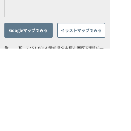
Googleマップでみる
イラストマップでみる
住所
〒451-0014 愛知県名古屋市西区又穂町6ー
8
体験利用案内
入会案内
地下鉄「庄内通駅」1番出口より徒歩約1分
電話番号
052-523-1726
営業時間
月～金／9:30～22:30、土／9:30～19:30、
日・祝日／9:30～19:30
※ご入会受付時間は営業開始1時間後から
営業終了2時間前までとなります。
休館日
毎月10日・毎月20日・月末最終日・年末年
始・施設メンテナンス日 他
駐車場
駐車台数208台 3時間まで無料 3時間以降
60分毎200円（税込）