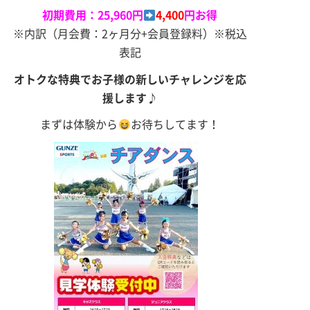
初期費用：25,960円
4,400
円お得
※内訳（月会費：2ヶ月分+会員登録料）※税込
表記
オトクな特典で
お子様の新しいチャレンジを
応
援します♪
まずは体験から
お待ちしてます！