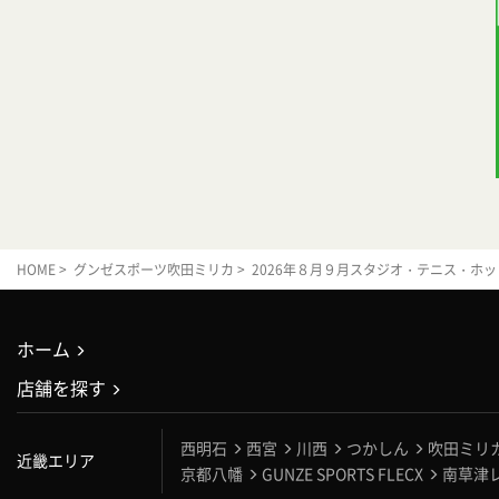
HOME
>
グンゼスポーツ吹田ミリカ
> 2026年８月９月スタジオ・テニス・ホッ
ホーム
店舗を探す
西明石
西宮
川西
つかしん
吹田ミリ
近畿エリア
京都八幡
GUNZE SPORTS FLECX
南草津