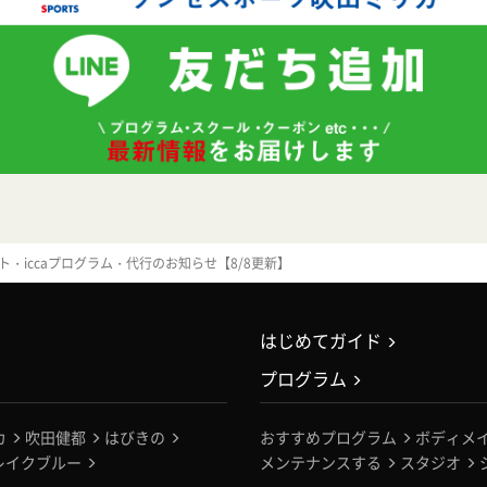
ト・iccaプログラム・代行のお知らせ【8/8更新】
はじめてガイド
プログラム
カ
吹田健都
はびきの
おすすめプログラム
ボディメ
レイクブルー
メンテナンスする
スタジオ