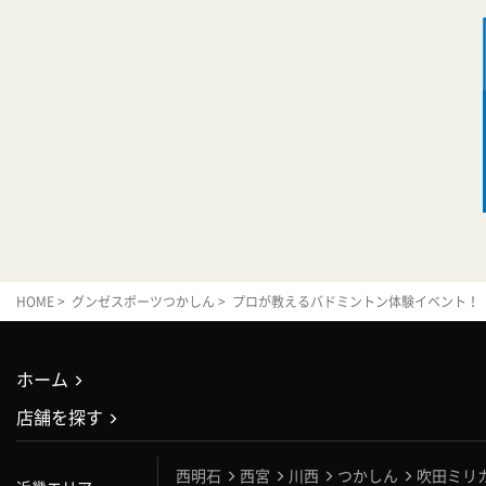
HOME
>
グンゼスポーツつかしん
> プロが教えるバドミントン体験イベント！【7/
ホーム
店舗を探す
西明石
西宮
川西
つかしん
吹田ミリ