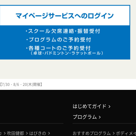
30・8/6・20(木)開催】
はじめてガイド
プログラム
カ
吹田健都
はびきの
おすすめプログラム
ボディメ