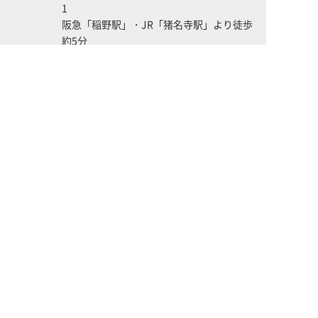
1
阪急「稲野駅」・JR「猪名寺駅」より徒歩
約5分
電話番号
06-6422-3911
体験利用案内
入会案内
営業時間
月～金／10:00～22:00、土／10:00～
18:00、日祝日／10:00～18:00
※ご入会受付時間は平日10時から21時、土
日祝は10時から17時までとなります。
※HPからは24時間お申込み可能です。
休館日
月末最終日・年末年始・施設メンテナンス
日 他
駐車場
大駐車場(2,000台収容)3時間まで無料！ 駐
車場はつかしんSCの駐車場をご利用くださ
い。
その他
グンゼスポーツつかしんに関連するその他の情報はこちら