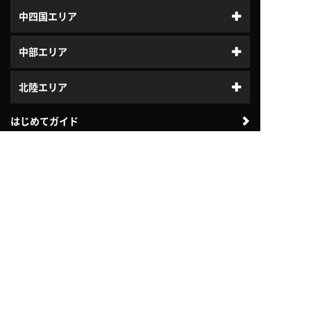
中四国エリア
中部エリア
北陸エリア
はじめてガイド
体験利用案内
入会案内
プログラム
ジュニアスクール
よくある質問
会社案内
法人のお客様向け
自治体・教育機関向け