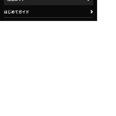
はじめてガイド
プログラム
体験利用案内
入会案内
ジュニアスクール
よくある質問
会社案内
法人のお客様向け
自治体・教育機関向け
採用情報
お問い合わせ