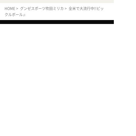
HOME
>
グンゼスポーツ吹田ミリカ
> 全米で大流行中!!ピッ
クルボール♫
ホーム
体験利用案内
入会案内
店舗を探す
近畿エリア
中四国エリア
中部エリア
北陸エリア
はじめてガイド
プログラム