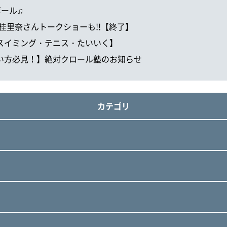
ボール♫
!!丸山桂里奈さんトークショーも!!【終了】
♬【スイミング・テニス・たいいく】
泳ぎたい方必見！】絶対クロール塾のお知らせ
カテゴリ