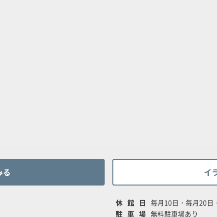
みる
イ
休館日
毎月10日・毎月20
駐車場
無料駐車場あり